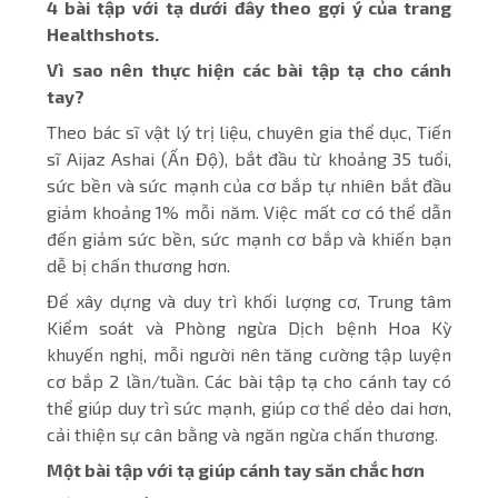
4 bài tập với tạ dưới đây theo gợi ý của trang
Healthshots.
Vì sao nên thực hiện các bài tập tạ cho cánh
tay?
Theo bác sĩ vật lý trị liệu, chuyên gia thể dục, Tiến
sĩ Aijaz Ashai (Ấn Độ), bắt đầu từ khoảng 35 tuổi,
sức bền và sức mạnh của cơ bắp tự nhiên bắt đầu
giảm khoảng 1% mỗi năm. Việc mất cơ có thể dẫn
đến giảm sức bền, sức mạnh cơ bắp và khiến bạn
dễ bị chấn thương hơn.
Để xây dựng và duy trì khối lượng cơ, Trung tâm
Kiểm soát và Phòng ngừa Dịch bệnh Hoa Kỳ
khuyến nghị, mỗi người nên tăng cường tập luyện
cơ bắp 2 lần/tuần. Các bài tập tạ cho cánh tay có
thể giúp duy trì sức mạnh, giúp cơ thể dẻo dai hơn,
cải thiện sự cân bằng và ngăn ngừa chấn thương.
Một bài tập với tạ giúp cánh tay săn chắc hơn