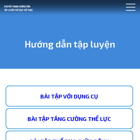
Hướng dẫn tập luyện
BÀI TẬP VỚI DỤNG CỤ
BÀI TẬP TĂNG CƯỜNG THỂ LỰC