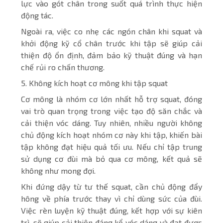
lực vào gót chân trong suốt quá trình thực hiện
động tác.
Ngoài ra, việc co nhẹ các ngón chân khi squat và
khởi động kỹ cổ chân trước khi tập sẽ giúp cải
thiện độ ổn định, đảm bảo kỹ thuật đúng và hạn
chế rủi ro chấn thương.
5. Không kích hoạt cơ mông khi tập squat
Cơ mông là nhóm cơ lớn nhất hỗ trợ squat, đóng
vai trò quan trọng trong việc tạo độ săn chắc và
cải thiện vóc dáng. Tuy nhiên, nhiều người không
chủ động kích hoạt nhóm cơ này khi tập, khiến bài
tập không đạt hiệu quả tối ưu. Nếu chỉ tập trung
sử dụng cơ đùi mà bỏ qua cơ mông, kết quả sẽ
không như mong đợi.
Khi đứng dậy từ tư thế squat, cần chủ động đẩy
hông về phía trước thay vì chỉ dùng sức của đùi.
Việc rèn luyện kỹ thuật đúng, kết hợp với sự kiên
trì, sẽ giúp cải thiện đáng kể vóc dáng và đạt được