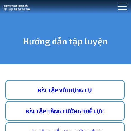
Hướng dẫn tập luyện
BÀI TẬP VỚI DỤNG CỤ
BÀI TẬP TĂNG CƯỜNG THỂ LỰC