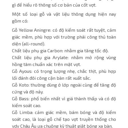
gì để hiểu rõ thông số cơ bản của cốt vợt.
Một số loại gỗ và vật liệu thông dụng hiện nay
gồm có:
Gỗ Yellow Aningre: có độ kiểm soát rất tuyệt, cảm
giác mềm, phù hợp với trường phái công thủ toàn
diện (all-round).
Chất liệu phụ gia Carbon: nhằm gia tăng tốc độ.
Chất liệu phụ gia Arylate: nhằm mở rộng vùng
hồng tâm chuẩn xác trên mặt vợt.
Gỗ Ayous: có trọng lượng nhẹ, chắc thịt, phù hợp
lối đánh đôi công cận bàn rất xuất sắc.
Gỗ Koto: thường dùng ở lớp ngoài cùng để tăng độ
cứng và độ nảy.
Gỗ Bass: phổ biến nhất vì giá thành thấp và có độ
kiểm soát cao.
Gỗ Limba: cảm giác mềm, bám bóng và độ kiểm
soát cao, là loại gỗ chế tạo vợt truyền thống cho
vdv Châu Âu ưa chuộng kỹ thuật giật bóng xa bàn.