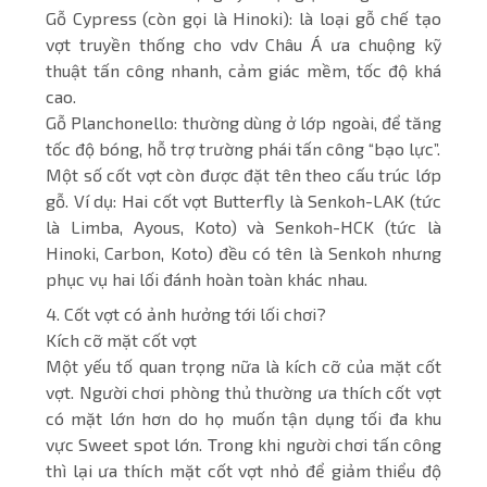
Gỗ Cypress (còn gọi là Hinoki): là loại gỗ chế tạo
vợt truyền thống cho vdv Châu Á ưa chuộng kỹ
thuật tấn công nhanh, cảm giác mềm, tốc độ khá
cao.
Gỗ Planchonello: thường dùng ở lớp ngoài, để tăng
tốc độ bóng, hỗ trợ trường phái tấn công “bạo lực”.
Một số cốt vợt còn được đặt tên theo cấu trúc lớp
gỗ. Ví dụ: Hai cốt vợt Butterfly là Senkoh-LAK (tức
là Limba, Ayous, Koto) và Senkoh-HCK (tức là
Hinoki, Carbon, Koto) đều có tên là Senkoh nhưng
phục vụ hai lối đánh hoàn toàn khác nhau.
4. Cốt vợt có ảnh hưởng tới lối chơi?
Kích cỡ mặt cốt vợt
Một yếu tố quan trọng nữa là kích cỡ của mặt cốt
vợt. Người chơi phòng thủ thường ưa thích cốt vợt
có mặt lớn hơn do họ muốn tận dụng tối đa khu
vực Sweet spot lớn. Trong khi người chơi tấn công
thì lại ưa thích mặt cốt vợt nhỏ để giảm thiểu độ