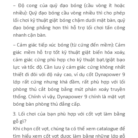
– Độ cong của quỹ đạo bóng (cầu vòng ít hoặc
nhiều): Quỹ đạo bóng cầu vòng nhiều thì cho phép
lối chơi kỹ thuật giật bóng chậm dưới mặt bàn, quỹ
đạo bóng phẳng hơn thì hỗ trợ lối chơi tấn công
nhanh cận bàn.
– Cảm giác tiếp xúc bóng (từ cứng đến mềm): Cảm
giác mềm hỗ trợ tốt kỹ thuật giật biến hóa xoáy,
cảm giác cứng phù hợp cho kỹ thuật bạt/giật bạo
lực và tốc độ. Cần lưu ý cảm giác cứng không nhất
thiết đi đôi với độ nảy cao, ví dụ cốt Dynapower 9
lớp rất cứng nhưng khá đầm, rất phù hợp với lối
phòng thủ cắt bóng bằng mút phản xoáy truyền
thống. Chính vì vậy, Dynapower 9 chính là mặt vợt
bóng bàn phòng thủ đẳng cấp.
3. Lối chơi của bạn phù hợp với cốt vợt làm bằng
gỗ gì?
Khi chọn cốt vợt, chúng ta có thể xem catalogue để
tìm hiểu xem cốt vợt được làm bằng những lớp gỗ